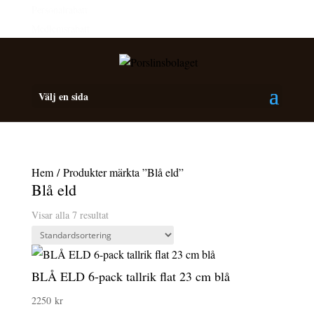
Personalrabatt
Medlemsrabatt
Välj en sida
Hem
/ Produkter märkta ”Blå eld”
Blå eld
Visar alla 7 resultat
BLÅ ELD 6-pack tallrik flat 23 cm blå
2250
kr