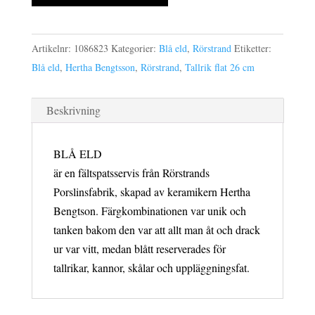
pack
tallrik
flat
Artikelnr:
1086823
Kategorier:
Blå eld
,
Rörstrand
Etiketter:
26
Blå eld
,
Hertha Bengtsson
,
Rörstrand
,
Tallrik flat 26 cm
cm
vit
Beskrivning
mängd
BLÅ ELD
är en fältspatsservis från Rörstrands
Porslinsfabrik, skapad av keramikern Hertha
Bengtson. Färgkombinationen var unik och
tanken bakom den var att allt man åt och drack
ur var vitt, medan blått reserverades för
tallrikar, kannor, skålar och uppläggningsfat.