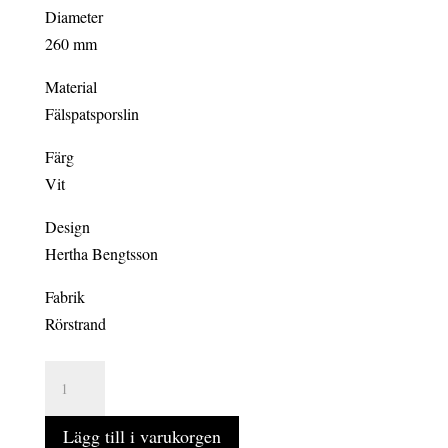
Diameter
260 mm
Material
Fälspatsporslin
Färg
Vit
Design
Hertha Bengtsson
Fabrik
Rörstrand
BLÅ
ELD
6-
Lägg till i varukorgen