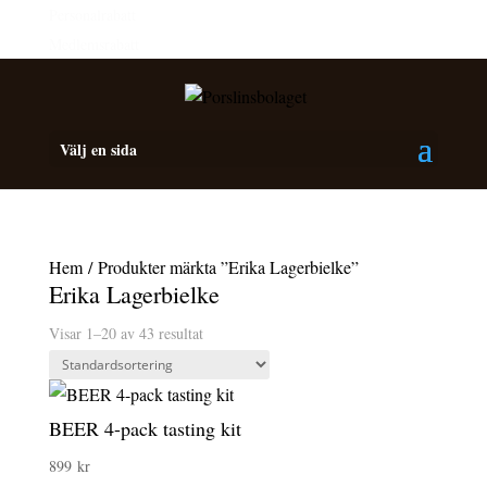
Personalrabatt
Medlemsrabatt
Välj en sida
Hem
/ Produkter märkta ”Erika Lagerbielke”
Erika Lagerbielke
Visar 1–20 av 43 resultat
BEER 4-pack tasting kit
899
kr