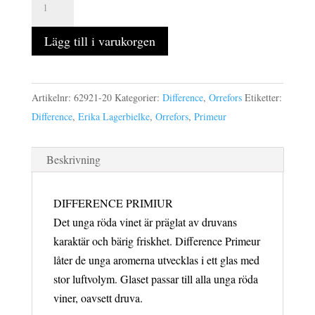
PRIMEUR
vinglas
Lägg till i varukorgen
62
cl
mängd
Artikelnr:
62921-20
Kategorier:
Difference
,
Orrefors
Etiketter:
Difference
,
Erika Lagerbielke
,
Orrefors
,
Primeur
Beskrivning
DIFFERENCE PRIMIUR
Det unga röda vinet är präglat av druvans
karaktär och bärig friskhet. Difference Primeur
låter de unga aromerna utvecklas i ett glas med
stor luftvolym. Glaset passar till alla unga röda
viner, oavsett druva.