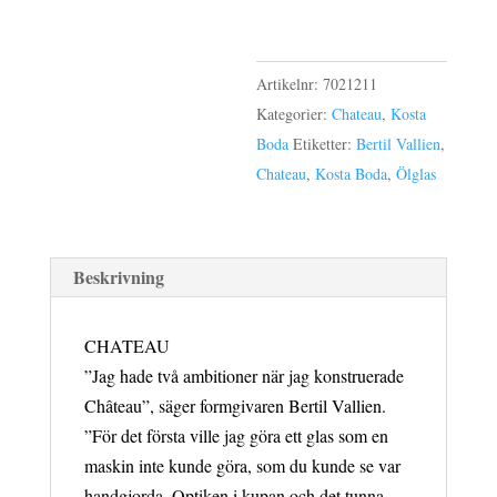
Artikelnr:
7021211
Kategorier:
Chateau
,
Kosta
Boda
Etiketter:
Bertil Vallien
,
Chateau
,
Kosta Boda
,
Ölglas
Beskrivning
CHATEAU
”Jag hade två ambitioner när jag konstruerade
Château”, säger formgivaren Bertil Vallien.
”För det första ville jag göra ett glas som en
maskin inte kunde göra, som du kunde se var
handgjorda. Optiken i kupan och det tunna