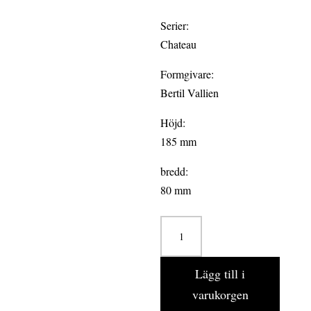
Serier:
Chateau
Formgivare:
Bertil Vallien
Höjd:
185 mm
bredd:
80 mm
CHATEAU
Ölglas
63
Lägg till i
cl
varukorgen
mängd