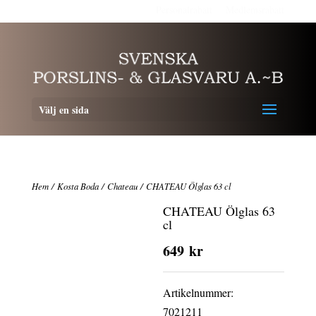
Personalrabatt
Medlemsrabatt
Välj en sida
Hem
/
Kosta Boda
/
Chateau
/ CHATEAU Ölglas 63 cl
CHATEAU Ölglas 63
cl
649
kr
Artikelnummer:
7021211