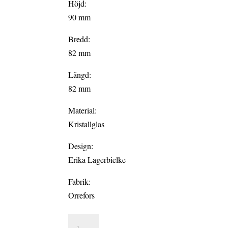
Höjd:
90 mm
Bredd:
82 mm
Längd:
82 mm
Material:
Kristallglas
Design:
Erika Lagerbielke
Fabrik:
Orrefors
INTERMEZZO