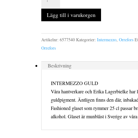
GULD
2-
Lägg till i varukorgen
pack
of
25
Artikelnr:
6577540
Kategorier:
Intermezzo
,
Orrefors
E
cl
Orrefors
mängd
Beskrivning
INTERMEZZO GULD
Våra hantverkare och Erika Lagerbielke har l
guldpigment. Äntligen finns den där, inbakad
Fashioned glaset som rymmer 25 cl passar bra 
alkohol. Glaset är munblåst i Sverige av våra