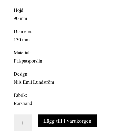
Höjd:
90 mm
Diameter:
130 mm
Material:
Fälspatsporslin
Design:
Nils Emil Lundström
Fabrik:
Rörstrand
OSTINDIA
Lägg till i varukorgen
vas
130