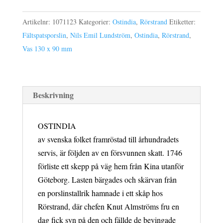
x
Artikelnr:
1071123
Kategorier:
Ostindia
,
Rörstrand
Etiketter:
90
Fältspatsporslin
,
Nils Emil Lundström
,
Ostindia
,
Rörstrand
,
mm
Vas 130 x 90 mm
mängd
Beskrivning
OSTINDIA
av svenska folket framröstad till århundradets
servis, är följden av en försvunnen skatt. 1746
förliste ett skepp på väg hem från Kina utanför
Göteborg. Lasten bärgades och skärvan från
en porslinstallrik hamnade i ett skåp hos
Rörstrand, där chefen Knut Almströms fru en
dag fick syn på den och fällde de bevingade