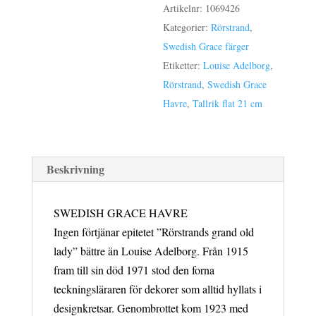
21
Artikelnr:
1069426
cm
Kategorier:
Rörstrand
,
mängd
Swedish Grace färger
Etiketter:
Louise Adelborg
,
Rörstrand
,
Swedish Grace
Havre
,
Tallrik flat 21 cm
Beskrivning
SWEDISH GRACE HAVRE
Ingen förtjänar epitetet ”Rörstrands grand old
lady” bättre än Louise Adelborg. Från 1915
fram till sin död 1971 stod den forna
teckningsläraren för dekorer som alltid hyllats i
designkretsar. Genombrottet kom 1923 med