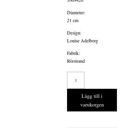
Diameter:
21 cm
Design:
Louise Adelborg
Fabrik:
Rörstrand
SWEDISH
GRACE
HAVRE
Lägg till i
6-
varukorgen
pack
tallrik
flat