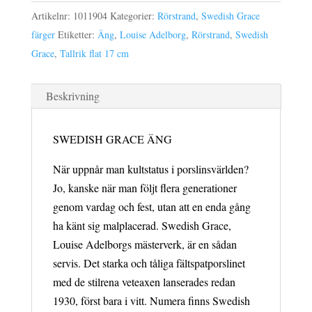
tallrik
Artikelnr:
1011904
Kategorier:
Rörstrand
,
Swedish Grace
flat
färger
Etiketter:
Äng
,
Louise Adelborg
,
Rörstrand
,
Swedish
17
Grace
,
Tallrik flat 17 cm
cm
mängd
Beskrivning
SWEDISH GRACE ÄNG
När uppnår man kultstatus i porslinsvärlden?
Jo, kanske när man följt flera generationer
genom vardag och fest, utan att en enda gång
ha känt sig malplacerad. Swedish Grace,
Louise Adelborgs mästerverk, är en sådan
servis. Det starka och tåliga fältspatporslinet
med de stilrena veteaxen lanserades redan
1930, först bara i vitt. Numera finns Swedish