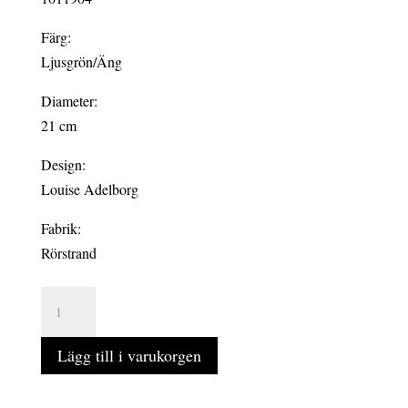
Färg:
Ljusgrön/Äng
Diameter:
21 cm
Design:
Louise Adelborg
Fabrik:
Rörstrand
SWEDISH
GRACE
ÄNG
Lägg till i varukorgen
6-
pack