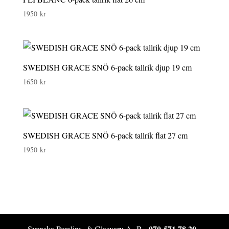
1950
kr
SWEDISH GRACE SNÖ 6-pack tallrik djup 19 cm
1650
kr
SWEDISH GRACE SNÖ 6-pack tallrik flat 27 cm
1950
kr
070-571 78 20
Svenska Porslins- & Glasvaru A.-B -
-