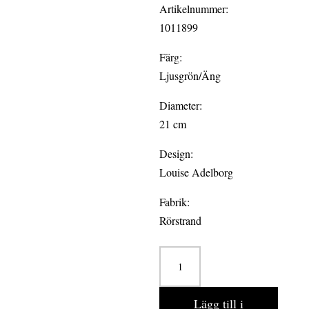
Artikelnummer:
1011899
Färg:
Ljusgrön/Äng
Diameter:
21 cm
Design:
Louise Adelborg
Fabrik:
Rörstrand
SWEDISH
GRACE
ÄNG
Lägg till i