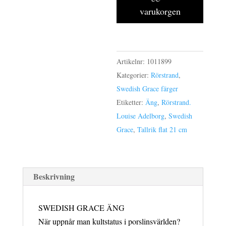
6-
varukorgen
pack
tallrik
flat
21
Artikelnr:
1011899
cm
Kategorier:
Rörstrand
,
mängd
Swedish Grace färger
Etiketter:
Äng
,
Rörstrand.
Louise Adelborg
,
Swedish
Grace
,
Tallrik flat 21 cm
Beskrivning
SWEDISH GRACE ÄNG
När uppnår man kultstatus i porslinsvärlden?